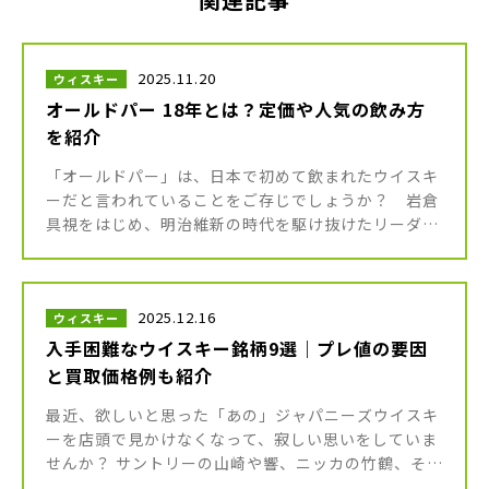
2025.11.20
ウィスキー
オールドパー 18年とは？定価や人気の飲み方
を紹介
「オールドパー」は、日本で初めて飲まれたウイスキ
ーだと言われていることをご存じでしょうか？ 岩倉
具視をはじめ、明治維新の時代を駆け抜けたリーダー
たちが愛飲していたそうです。 長い歴史をもち、日本
でも長く愛されているオール […]
2025.12.16
ウィスキー
入手困難なウイスキー銘柄9選｜プレ値の要因
と買取価格例も紹介
最近、欲しいと思った「あの」ジャパニーズウイスキ
ーを店頭で見かけなくなって、寂しい思いをしていま
せんか？ サントリーの山崎や響、ニッカの竹鶴、そし
て個性派のイチローズモルトなど、日本が世界に誇る