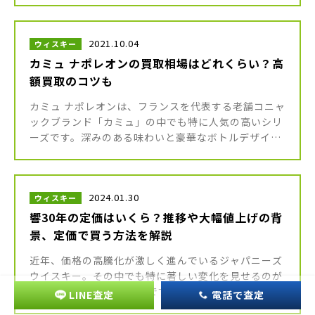
銘柄の多くが、今や入手困難 […]
2021.10.04
ウィスキー
カミュ ナポレオンの買取相場はどれくらい？高
額買取のコツも
カミュ ナポレオンは、フランスを代表する老舗コニャ
ックブランド「カミュ」の中でも特に人気の高いシリ
ーズです。深みのある味わいと豪華なボトルデザイン
は贈答品やコレクションとしても愛され、日本国内で
も多くの愛好家に支持されて […]
2024.01.30
ウィスキー
響30年の定価はいくら？推移や大幅値上げの背
景、定価で買う方法を解説
近年、価格の高騰化が激しく進んでいるジャパニーズ
ウイスキー。その中でも特に著しい変化を見せるのが
サントリーの「響30年」です。 発売当時から人気を
LINE査定
電話で査定
集める「響」シリーズの最高峰として知られている銘