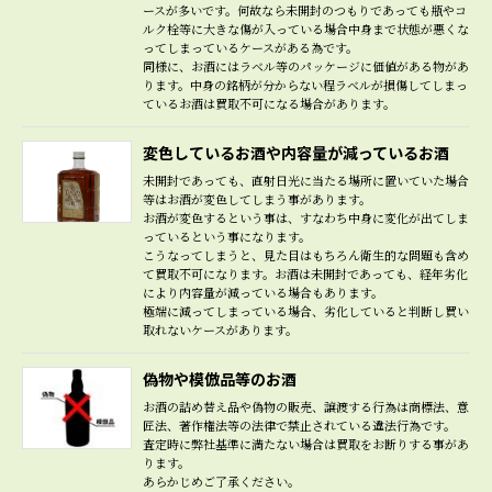
ースが多いです。何故なら未開封のつもりであっても瓶やコ
ルク栓等に大きな傷が入っている場合中身まで状態が悪くな
ってしまっているケースがある為です。
同様に、お酒にはラベル等のパッケージに価値がある物があ
ります。中身の銘柄が分からない程ラベルが損傷してしまっ
ているお酒は買取不可になる場合があります。
変色しているお酒や内容量が減っているお酒
未開封であっても、直射日光に当たる場所に置いていた場合
等はお酒が変色してしまう事があります。
お酒が変色するという事は、すなわち中身に変化が出てしま
っているという事になります。
こうなってしまうと、見た目はもちろん衛生的な問題も含め
て買取不可になります。お酒は未開封であっても、経年劣化
により内容量が減っている場合もあります。
極端に減ってしまっている場合、劣化していると判断し買い
取れないケースがあります。
偽物や模倣品等のお酒
お酒の詰め替え品や偽物の販売、譲渡する行為は商標法、意
匠法、著作権法等の法律で禁止されている違法行為です。
査定時に弊社基準に満たない場合は買取をお断りする事があ
ります。
あらかじめご了承ください。