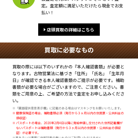
定。査定額に満足いただけたら現金でお支
払い！
店頭買取の詳細はこちら
買取に必要なもの
買取の際には以下のいずれかの『本人確認書類』が必要と
なります。古物営業法に基づき
「住所」「氏名」「生年月
日」
が確認できる本人確認書類のご提示が必要です。補助
書類が必要な場合がございますので、ご注意ください。書
類をご用意の上、ご希望の方法で査定をお申し込みくださ
い。
※「臓器提供意思表示欄」に記載のある場合はマスキングをお願いいたします。
※ 健康保険証の場合、補助書類必須（発行から３ヶ月以内の住民票・公共料金の
領収証）
※ パスポートの場合、2020年2月4日以降に発給申請し交付された住所記載欄が
ないパスポートは補助書類（発行から３ヶ月以内の住民票・公共料金の領収
証）が必要です。
※表あるいは裏面に住所記載の無いものはご利用いただけません。