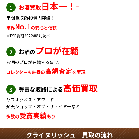
日本一！
お酒買取
※
1
年間買取額40億円突破！
No.1
業界
の安心と信頼
※ESP総研2022年9月調べ
プロが在籍
お酒の
2
お酒のプロが在籍する事で、
高額査定
コレクターも納得の
を実現
高価買取
豊富な販路による
3
ヤフオクベストアワード、
楽天ショップ・オブ・ザ・イヤーなど
受賞実績
多数の
あり
クライヌリッシュ 買取の流れ