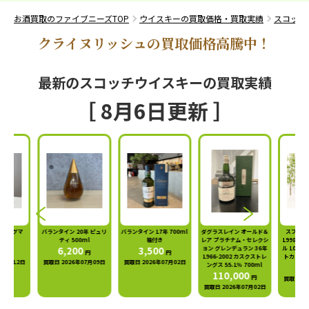
お酒買取のファイブニーズTOP
ウイスキーの買取価格・買取実績
スコッチ
クライヌリッシュの買取価格高騰中！
最新のスコッチウイスキーの買取実績
［ 8月6日更新 ］
イン 20年 ピュリ
バランタイン 17年 700ml
ダグラスレイン オールド＆
スプリングバンク 10年
アー
ィ 500ml
箱付き
レア プラチナム・セレクシ
1998-2009 Bar.アーガイ
ム
,200
3,500
ョン グレンデュラン 36年
ル 10周年記念ラベル ポー
円
円
1966-2002 カスクストレ
トカスク 49.1% 700ml
026年07月09日
買取日 2026年07月02日
ングス 55.1％ 700ml
38,500
円
買取
110,000
円
買取日 2026年07月01日
買取日 2026年07月02日