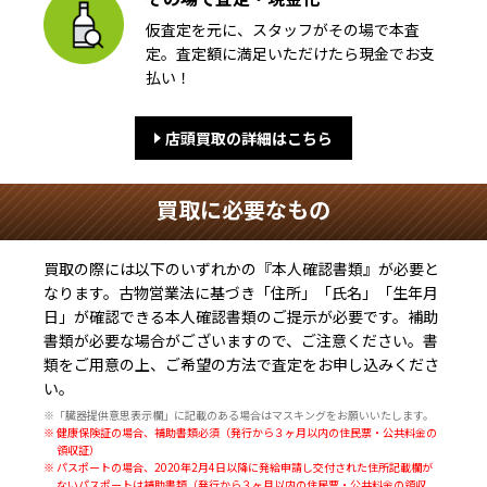
仮査定を元に、スタッフがその場で本査
定。査定額に満足いただけたら現金でお支
払い！
店頭買取の詳細はこちら
買取に必要なもの
買取の際には以下のいずれかの『本人確認書類』が必要と
なります。古物営業法に基づき
「住所」「氏名」「生年月
日」
が確認できる本人確認書類のご提示が必要です。補助
書類が必要な場合がございますので、ご注意ください。書
類をご用意の上、ご希望の方法で査定をお申し込みくださ
い。
※「臓器提供意思表示欄」に記載のある場合はマスキングをお願いいたします。
※ 健康保険証の場合、補助書類必須（発行から３ヶ月以内の住民票・公共料金の
領収証）
※ パスポートの場合、2020年2月4日以降に発給申請し交付された住所記載欄が
ないパスポートは補助書類（発行から３ヶ月以内の住民票・公共料金の領収