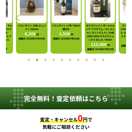
ン 20年 ピュリ
バランタイン 17年 700ml
ダグラスレイン オールド＆
スプリングバンク 10年
アード
 500ml
箱付き
レア プラチナム・セレクシ
1998-2009 Bar.アーガイ
ム 
200
3,500
ョン グレンデュラン 36年
ル 10周年記念ラベル ポー
円
円
1966-2002 カスクストレ
トカスク 49.1% 700ml
26年07月09日
買取日 2026年07月02日
ングス 55.1％ 700ml
38,500
円
買取日
110,000
円
買取日 2026年07月01日
買取日 2026年07月02日
完全無料！査定依頼はこちら
0
査定・キャンセル
円
で
気軽にご相談ください