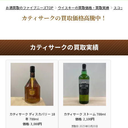
お酒買取のファイブニーズTOP
ウイスキーの買取価格・買取実績
スコッチ
カティサークの買取価格高騰中！
カティサークの買取実績
カティサーク ディスカバリー 18
カティサーク ストーム 700ml
年 700ml
価格: 2,100円
価格: 3,000円
買取日: 2025年03月20日