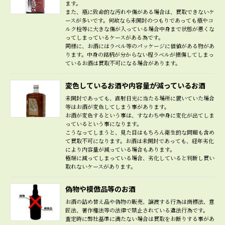
ます。
また、瓶に致命的な汚れや傷がある場合は、買取できないケ
ースが多いです。何故なら未開封のつもりであっても瓶やコ
ルク栓等に大きな傷が入っている場合中身まで状態が悪くな
ってしまっているケースがある為です。
同様に、お酒にはラベル等のパッケージに価値がある物があ
ります。中身の銘柄が分からない程ラベルが損傷してしまっ
ているお酒は買取不可になる場合があります。
変色しているお酒や内容量が減っているお酒
未開封であっても、直射日光に当たる場所に置いていた場合
等はお酒が変色してしまう事があります。
お酒が変色するという事は、すなわち中身に変化が出てしま
っているという事になります。
こうなってしまうと、見た目はもちろん衛生的な問題も含め
て買取不可になります。お酒は未開封であっても、経年劣化
により内容量が減っている場合もあります。
極端に減ってしまっている場合、劣化していると判断し買い
取れないケースがあります。
偽物や模倣品等のお酒
お酒の詰め替え品や偽物の販売、譲渡する行為は商標法、意
匠法、著作権法等の法律で禁止されている違法行為です。
査定時に弊社基準に満たない場合は買取をお断りする事があ