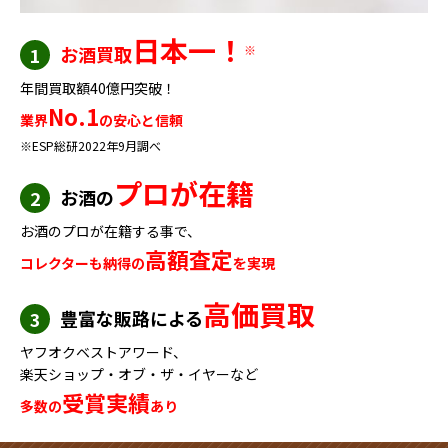
日本一！
お酒買取
※
1
年間買取額40億円突破！
No.1
業界
の安心と信頼
※ESP総研2022年9月調べ
プロが在籍
お酒の
2
お酒のプロが在籍する事で、
高額査定
コレクターも納得の
を実現
高価買取
豊富な販路による
3
ヤフオクベストアワード、
楽天ショップ・オブ・ザ・イヤーなど
受賞実績
多数の
あり