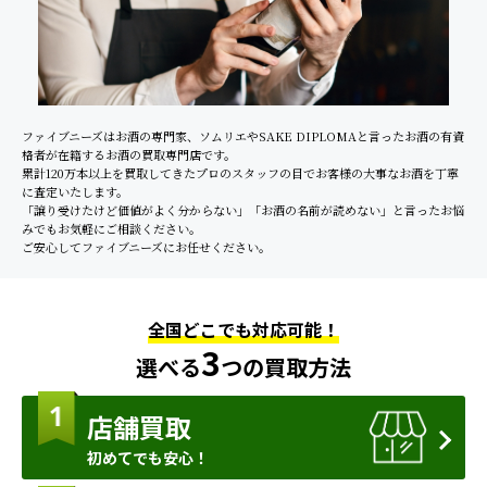
ファイブニーズはお酒の専門家、ソムリエやSAKE DIPLOMAと言ったお酒の有資
格者が在籍するお酒の買取専門店です。
累計120万本以上を買取してきたプロのスタッフの目でお客様の大事なお酒を丁寧
に査定いたします。
「譲り受けたけど価値がよく分からない」「お酒の名前が読めない」と言ったお悩
みでもお気軽にご相談ください。
ご安心してファイブニーズにお任せください。
全国どこでも対応可能！
3
選べる
つの買取方法
店舗買取
初めてでも安心！