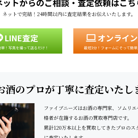
ネットからのご相談・査定依頼はこち
ネットで完結！24時間以内に査定結果をお伝えいたします。
LINE査定
オンライン
簡単！写真を撮って送るだけ！
最短3分！フォームにそって簡単
お酒のプロが丁寧に査定いたし
ファイブニーズはお酒の専門家、ソムリエやS
格者が在籍するお酒の買取専門店です。
累計120万本以上を買取してきたプロの
に査定いたします。