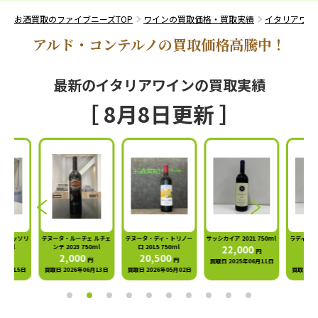
お酒買取のファイブニーズTOP
ワインの買取価格・買取実績
イタリアワイ
アルド・コンテルノの買取価格高騰中！
最新のイタリアワインの買取実績
［ 8月8日更新 ］
メッソリ
テヌータ・ルーチェ ルチェ
テヌータ・ディ・トリノー
サッシカイア 2021 750ml
ラディコン メル
l
ンテ 2023 750ml
ロ 2015 750ml
22,000
1000
円
2,000
20,500
8,50
円
円
円
買取日 2025年06月11日
月15日
買取日 2026年06月13日
買取日 2026年05月02日
買取日 2025年