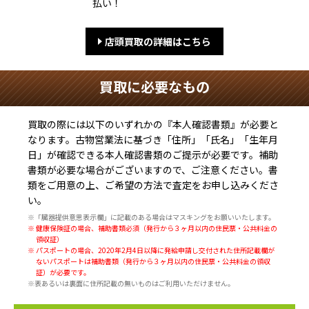
払い！
店頭買取の詳細はこちら
買取に必要なもの
買取の際には以下のいずれかの『本人確認書類』が必要と
なります。古物営業法に基づき
「住所」「氏名」「生年月
日」
が確認できる本人確認書類のご提示が必要です。補助
書類が必要な場合がございますので、ご注意ください。書
類をご用意の上、ご希望の方法で査定をお申し込みくださ
い。
※「臓器提供意思表示欄」に記載のある場合はマスキングをお願いいたします。
※ 健康保険証の場合、補助書類必須（発行から３ヶ月以内の住民票・公共料金の
領収証）
※ パスポートの場合、2020年2月4日以降に発給申請し交付された住所記載欄が
ないパスポートは補助書類（発行から３ヶ月以内の住民票・公共料金の領収
証）が必要です。
※表あるいは裏面に住所記載の無いものはご利用いただけません。