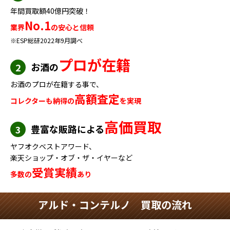
年間買取額40億円突破！
No.1
業界
の安心と信頼
※ESP総研2022年9月調べ
プロが在籍
お酒の
2
お酒のプロが在籍する事で、
高額査定
コレクターも納得の
を実現
高価買取
豊富な販路による
3
ヤフオクベストアワード、
楽天ショップ・オブ・ザ・イヤーなど
受賞実績
多数の
あり
アルド・コンテルノ 買取の流れ