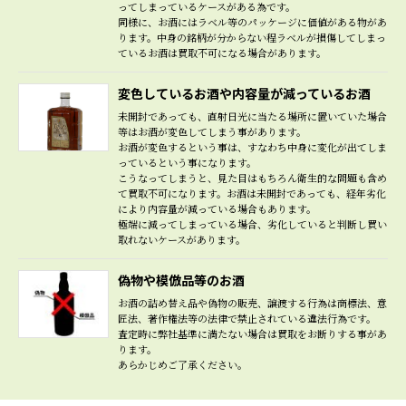
ってしまっているケースがある為です。
同様に、お酒にはラベル等のパッケージに価値がある物があ
ります。中身の銘柄が分からない程ラベルが損傷してしまっ
ているお酒は買取不可になる場合があります。
変色しているお酒や内容量が減っているお酒
未開封であっても、直射日光に当たる場所に置いていた場合
等はお酒が変色してしまう事があります。
お酒が変色するという事は、すなわち中身に変化が出てしま
っているという事になります。
こうなってしまうと、見た目はもちろん衛生的な問題も含め
て買取不可になります。お酒は未開封であっても、経年劣化
により内容量が減っている場合もあります。
極端に減ってしまっている場合、劣化していると判断し買い
取れないケースがあります。
偽物や模倣品等のお酒
お酒の詰め替え品や偽物の販売、譲渡する行為は商標法、意
匠法、著作権法等の法律で禁止されている違法行為です。
査定時に弊社基準に満たない場合は買取をお断りする事があ
ります。
あらかじめご了承ください。