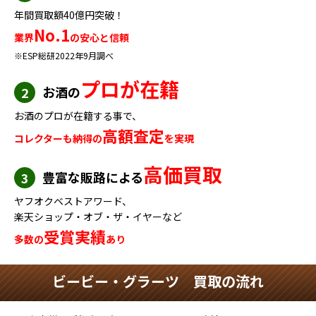
年間買取額40億円突破！
No.1
業界
の安心と信頼
※ESP総研2022年9月調べ
プロが在籍
お酒の
2
お酒のプロが在籍する事で、
高額査定
コレクターも納得の
を実現
高価買取
豊富な販路による
3
ヤフオクベストアワード、
楽天ショップ・オブ・ザ・イヤーなど
受賞実績
多数の
あり
ビービー・グラーツ 買取の流れ