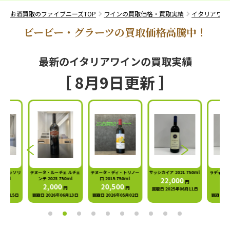
お酒買取のファイブニーズTOP
ワインの買取価格・買取実績
イタリアワイ
ビービー・グラーツの買取価格高騰中！
最新のイタリアワインの買取実績
［ 8月9日更新 ］
レ メッソリ
テヌータ・ルーチェ ルチェ
テヌータ・ディ・トリノー
サッシカイア 2021 750ml
ラディコン 
750ml
ンテ 2023 750ml
ロ 2015 750ml
22,000
1
円
00
2,000
20,500
8,
円
円
円
買取日 2025年06月11日
年10月15日
買取日 2026年06月13日
買取日 2026年05月02日
買取日 20