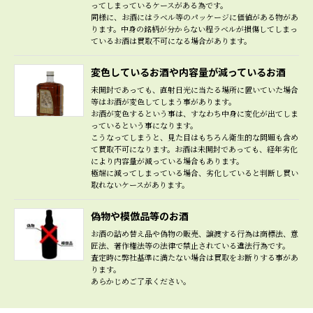
ってしまっているケースがある為です。
同様に、お酒にはラベル等のパッケージに価値がある物があ
ります。中身の銘柄が分からない程ラベルが損傷してしまっ
ているお酒は買取不可になる場合があります。
変色しているお酒や内容量が減っているお酒
未開封であっても、直射日光に当たる場所に置いていた場合
等はお酒が変色してしまう事があります。
お酒が変色するという事は、すなわち中身に変化が出てしま
っているという事になります。
こうなってしまうと、見た目はもちろん衛生的な問題も含め
て買取不可になります。お酒は未開封であっても、経年劣化
により内容量が減っている場合もあります。
極端に減ってしまっている場合、劣化していると判断し買い
取れないケースがあります。
偽物や模倣品等のお酒
お酒の詰め替え品や偽物の販売、譲渡する行為は商標法、意
匠法、著作権法等の法律で禁止されている違法行為です。
査定時に弊社基準に満たない場合は買取をお断りする事があ
ります。
あらかじめご了承ください。