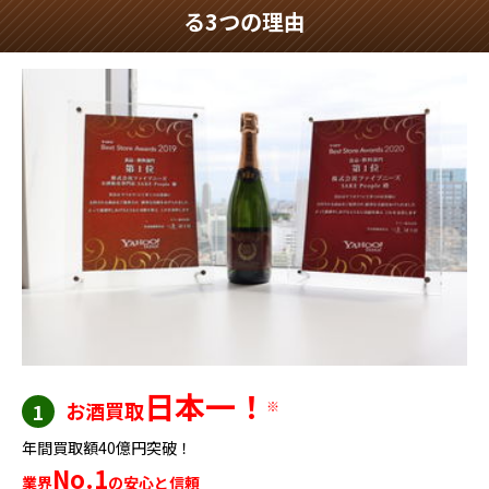
る3つの理由
日本一！
お酒買取
※
1
年間買取額40億円突破！
No.1
業界
の安心と信頼