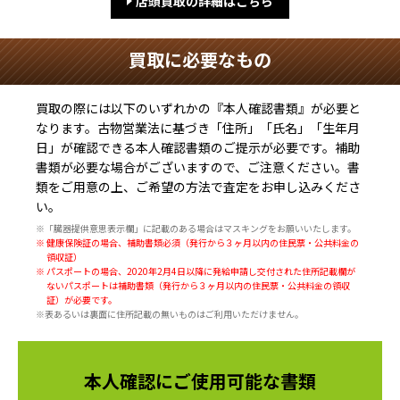
店頭買取の詳細はこちら
買取に必要なもの
買取の際には以下のいずれかの『本人確認書類』が必要と
なります。古物営業法に基づき
「住所」「氏名」「生年月
日」
が確認できる本人確認書類のご提示が必要です。補助
書類が必要な場合がございますので、ご注意ください。書
類をご用意の上、ご希望の方法で査定をお申し込みくださ
い。
※「臓器提供意思表示欄」に記載のある場合はマスキングをお願いいたします。
※ 健康保険証の場合、補助書類必須（発行から３ヶ月以内の住民票・公共料金の
領収証）
※ パスポートの場合、2020年2月4日以降に発給申請し交付された住所記載欄が
ないパスポートは補助書類（発行から３ヶ月以内の住民票・公共料金の領収
証）が必要です。
※表あるいは裏面に住所記載の無いものはご利用いただけません。
本人確認にご使用可能な書類