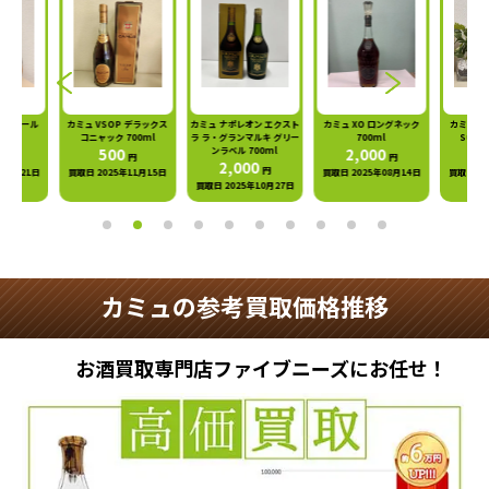
カミュ VSOP デラックス
カミュ ナポレオン エクスト
カミュ XO ロングネック
カミュ XO スペリオール
コニャック 700ml
ラ ラ・グランマルキ グリー
700ml
Superior 700ml
500
ンラベル 700ml
2,000
3,000
円
円
円
2,000
円
買取日 2025年11月15日
買取日 2025年08月14日
買取日 2025年08月06日
買取日 2025年10月27日
カミュの参考買取価格推移
お酒買取専門店ファイブニーズにお任せ！