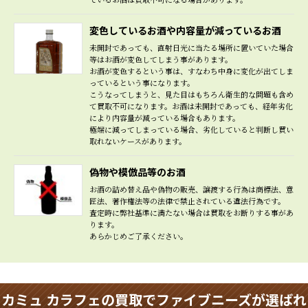
変色しているお酒や内容量が減っているお酒
未開封であっても、直射日光に当たる場所に置いていた場合
等はお酒が変色してしまう事があります。
お酒が変色するという事は、すなわち中身に変化が出てしま
っているという事になります。
こうなってしまうと、見た目はもちろん衛生的な問題も含め
て買取不可になります。お酒は未開封であっても、経年劣化
により内容量が減っている場合もあります。
極端に減ってしまっている場合、劣化していると判断し買い
取れないケースがあります。
偽物や模倣品等のお酒
お酒の詰め替え品や偽物の販売、譲渡する行為は商標法、意
匠法、著作権法等の法律で禁止されている違法行為です。
査定時に弊社基準に満たない場合は買取をお断りする事があ
ります。
あらかじめご了承ください。
カミュ カラフェの買取でファイブニーズが選ばれ