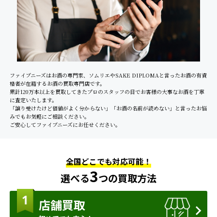
ファイブニーズはお酒の専門家、ソムリエやSAKE DIPLOMAと言ったお酒の有資
格者が在籍するお酒の買取専門店です。
累計120万本以上を買取してきたプロのスタッフの目でお客様の大事なお酒を丁寧
に査定いたします。
「譲り受けたけど価値がよく分からない」「お酒の名前が読めない」と言ったお悩
みでもお気軽にご相談ください。
ご安心してファイブニーズにお任せください。
全国どこでも対応可能！
3
選べる
つの買取方法
店舗買取