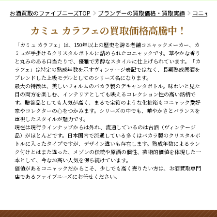
お酒買取のファイブニーズTOP
ブランデーの買取価格・買取実績
コニャッ
カミュ カラフェの買取価格高騰中！
「カミュ カラフェ」は、150年以上の歴史を誇る老舗コニャックメーカー、カ
ミュが手掛けるクリスタルボトルに詰められたコニャックです。華やかな香り
と丸みのある口当たりで、優雅で芳醇なスタイルに仕上げられています。「カ
ラフェ」は特定の熟成年数を示すヴィンテージ表記ではなく、長期熟成原酒を
ブレンドした上級モデルとしてのシリーズ名になります。
最大の特徴は、美しいフォルムのバカラ製のデキャンタボトル。味わいと見た
目の両方を楽しむ、インテリアとしても映えるコレクション性の高い銘柄で
す。贈答品としても人気が高く、まるで宝箱のような化粧箱もコニャック愛好
家やコレクターの心をつかみます。シリーズの中でも、華やかさとバランスを
重視したスタイルが魅力です。
現在は現行ラインナップからは外れ、流通しているのは古酒（ヴィンテージ
品）がほとんどです。日本国内で流通している多くはバカラ製のクリスタルボ
トルに入ったタイプですが、デザイン違いも存在します。熟成年数によるラン
ク付けとはまた違った、メゾンの伝統や原酒の個性、芸術的価値を体現した一
本として、今なお高い人気を保ち続けています。
価値があるコニャックだからこそ、少しでも高く売りたい方は、お酒買取専門
店であるファイブニーズにお任せください。