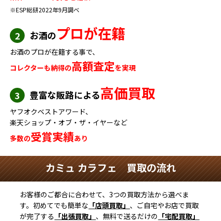
※ESP総研2022年9月調べ
プロが在籍
お酒の
2
お酒のプロが在籍する事で、
高額査定
コレクターも納得の
を実現
高価買取
豊富な販路による
3
ヤフオクベストアワード、
楽天ショップ・オブ・ザ・イヤーなど
受賞実績
多数の
あり
カミュ カラフェ 買取の流れ
お客様のご都合に合わせて、3つの買取方法から選べま
す。初めてでも簡単な
「店頭買取」
、ご自宅やお店で買取
が完了する
「出張買取」
、無料で送るだけの
「宅配買取」