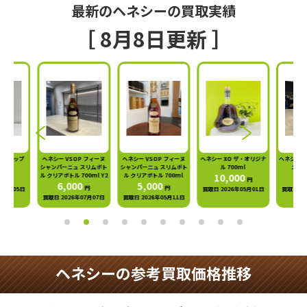
最新のヘネシーの買取実績
［ 8月8日更新 ］
ヘネシー VSOP フィーヌ
ヘネシー VSOP フィーヌ
ヘネシー XO ザ・オリジナ
ヘネシー フィーヌ・ド・コ
シャンパーニュ スリムボト
シャンパーニュ スリムボト
ル 700ml
ニャック 700ml
ル クリアボトル 700ml Y2
ル クリアボトル 700ml
10,000
1,000
円
円
6,000
5,000
円
円
買取日 2026年05月01日
買取日 2026年02月26日
買取日 2026年07月07日
買取日 2026年05月11日
ヘネシーの参考買取価格推移