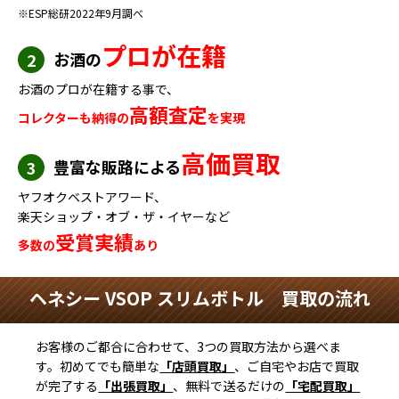
※ESP総研2022年9月調べ
プロが在籍
お酒の
2
お酒のプロが在籍する事で、
高額査定
コレクターも納得の
を実現
高価買取
豊富な販路による
3
ヤフオクベストアワード、
楽天ショップ・オブ・ザ・イヤーなど
受賞実績
多数の
あり
ヘネシー VSOP スリムボトル 買取の流れ
お客様のご都合に合わせて、3つの買取方法から選べま
す。初めてでも簡単な
「店頭買取」
、ご自宅やお店で買取
が完了する
「出張買取」
、無料で送るだけの
「宅配買取」