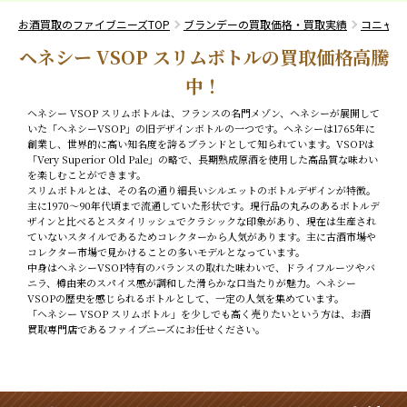
お酒買取のファイブニーズTOP
ブランデーの買取価格・買取実績
コニャッ
ヘネシー VSOP スリムボトルの買取価格高騰
中！
ヘネシー VSOP スリムボトルは、フランスの名門メゾン、ヘネシーが展開して
いた「ヘネシーVSOP」の旧デザインボトルの一つです。ヘネシーは1765年に
創業し、世界的に高い知名度を誇るブランドとして知られています。VSOPは
「Very Superior Old Pale」の略で、長期熟成原酒を使用した高品質な味わい
を楽しむことができます。
スリムボトルとは、その名の通り細長いシルエットのボトルデザインが特徴。
主に1970〜90年代頃まで流通していた形状です。現行品の丸みのあるボトルデ
ザインと比べるとスタイリッシュでクラシックな印象があり、現在は生産され
ていないスタイルであるためコレクターから人気があります。主に古酒市場や
コレクター市場で見かけることの多いモデルとなっています。
中身はヘネシーVSOP特有のバランスの取れた味わいで、ドライフルーツやバ
ニラ、樽由来のスパイス感が調和した滑らかな口当たりが魅力。ヘネシー
VSOPの歴史を感じられるボトルとして、一定の人気を集めています。
「ヘネシー VSOP スリムボトル」を少しでも高く売りたいという方は、お酒
買取専門店であるファイブニーズにお任せください。