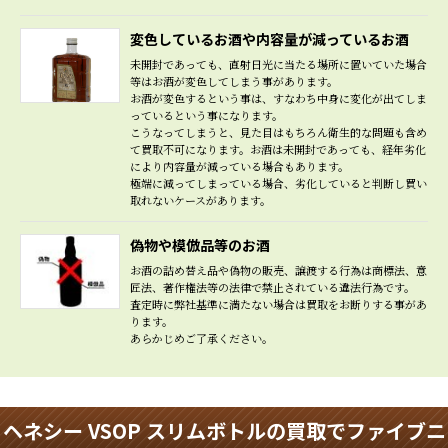
変色しているお酒や内容量が減っているお酒
未開封であっても、直射日光に当たる場所に置いていた場合
等はお酒が変色してしまう事があります。
お酒が変色するという事は、すなわち中身に変化が出てしま
っているという事になります。
こうなってしまうと、見た目はもちろん衛生的な問題も含め
て買取不可になります。お酒は未開封であっても、経年劣化
により内容量が減っている場合もあります。
極端に減ってしまっている場合、劣化していると判断し買い
取れないケースがあります。
偽物や模倣品等のお酒
お酒の詰め替え品や偽物の販売、譲渡する行為は商標法、意
匠法、著作権法等の法律で禁止されている違法行為です。
査定時に弊社基準に満たない場合は買取をお断りする事があ
ります。
あらかじめご了承ください。
ヘネシー VSOP スリムボトルの買取でファイブニ