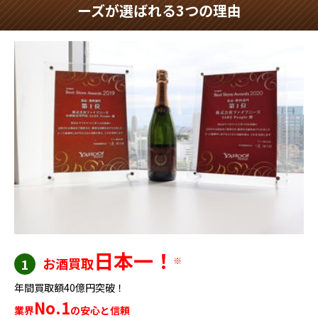
ーズが選ばれる3つの理由
日本一！
お酒買取
※
1
年間買取額40億円突破！
No.1
業界
の安心と信頼