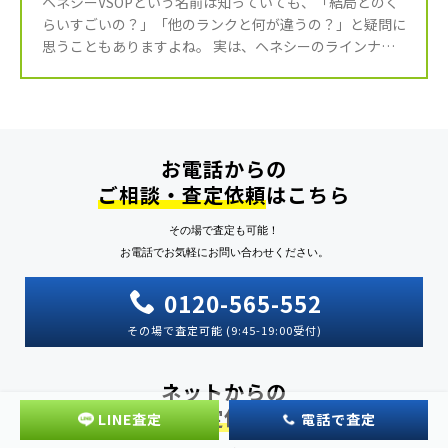
ヘネシーVSOPという名前は知っていても、「結局どのく
らいすごいの？」「他のランクと何が違うの？」と疑問に
思うこともありますよね。 実は、ヘネシーのラインナッ
プを知ることは、ブランデーというお酒の奥深さを知る第
一歩でもあ […]
お電話からの
ご相談・査定依頼
はこちら
その場で査定も可能！
お電話でお気軽にお問い合わせください。
0120-565-552
その場で査定可能 (9:45-19:00受付)
ネットからの
ご相談・査定依頼
はこちら
LINE査定
電話で査定