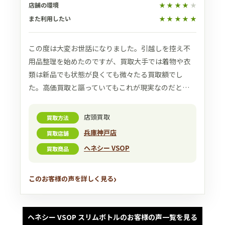
店舗の環境
★
★
★
★
★
また利用したい
★
★
★
★
★
この度は大変お世話になりました。引越しを控え不
用品整理を始めたのですが、買取大手では着物や衣
類は新品でも状態が良くても微々たる買取額でし
た。高価買取と謳っていてもこれが現実なのだと…
店頭買取
買取方法
兵庫神戸店
買取店舗
ヘネシー VSOP
買取商品
このお客様の声を詳しく見る
ヘネシー VSOP スリムボトルのお客様の声一覧を見る