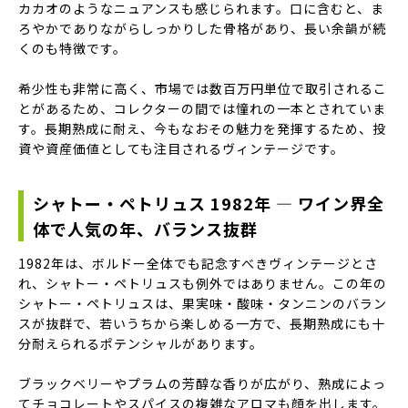
カカオのようなニュアンスも感じられます。口に含むと、ま
ろやかでありながらしっかりした骨格があり、長い余韻が続
くのも特徴です。
希少性も非常に高く、市場では数百万円単位で取引されるこ
とがあるため、コレクターの間では憧れの一本とされていま
す。長期熟成に耐え、今もなおその魅力を発揮するため、投
資や資産価値としても注目されるヴィンテージです。
シャトー・ペトリュス 1982年 — ワイン界全
体で人気の年、バランス抜群
1982年は、ボルドー全体でも記念すべきヴィンテージとさ
れ、シャトー・ペトリュスも例外ではありません。この年の
シャトー・ペトリュスは、果実味・酸味・タンニンのバラン
スが抜群で、若いうちから楽しめる一方で、長期熟成にも十
分耐えられるポテンシャルがあります。
ブラックベリーやプラムの芳醇な香りが広がり、熟成によっ
てチョコレートやスパイスの複雑なアロマも顔を出します。