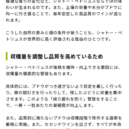
複雑な香りの変化など、シャトー・ペトリュスならではの味
わいが生まれるのです。また、土壌の栄養や水分がブドウに
均一に行き渡ることで、毎年安定した高品質のワインが造ら
れます。
こうした自然の恵みと畑の条件が揃うことも、シャトー・ペ
トリュスが世界的に高く評価される理由のひとつです。
収穫量を調整し品質を高めているため
シャトー・ペトリュスが価格を維持・向上できる要因には、
収穫量の徹底的な管理もあります。
具体的には、ブドウがつき過ぎないよう剪定を厳しく行った
り、房の間引きを行ったりして、残したぶどうに栄養を集中
させます。このような「成り疲れを防ぐ」管理をすること
で、一房・一粒あたりの凝縮度が向上します。
また、品質的に満たないブドウは収穫段階で除外する選果を
厳格に実施。また、セカンドワインを出さず、すべてが本命