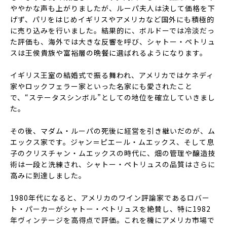
ややかな声も上がりましたが、ルーパ夫人は決して価格を下
げず、パリをはじめイギリスやアメリカなど国外にも積極的
に売り込みを行いました。結果的に、ボルドーでは冷淡だっ
た評価も、海外では大きな反響を呼び、シャトー・ペトリュ
スは王侯貴族や富裕層の晩餐に選ばれるようになります。
イギリス王室の結婚式で振る舞われ、アメリカではケネディ
家やロックフェラー家といった名家にも愛されたこと
で、“ステータスシンボル”としての地位を確立していきまし
た。
その後、マダム・ルーパの死後に経営を引き継いだのが、ム
エックス家です。ジャン＝ピエール・ムエックス、そして息
子のクリスチャン・ムエックスの時代に、畑の管理や醸造技
術は一段と洗練され、シャトー・ペトリュスの品質はさらに
高みに到達しました。
1980年代になると、アメリカのワイン評論家であるロバー
ト・パーカーがシャトー・ペトリュスを絶賛し、特に1982
年ヴィンテージを高得点で評価。これを機にアメリカ市場で