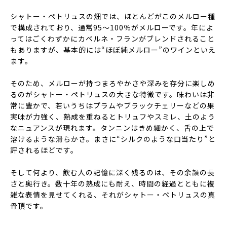
シャトー・ペトリュスの畑では、ほとんどがこのメルロー種
で構成されており、通常95〜100％がメルローです。年によ
ってはごくわずかにカベルネ・フランがブレンドされること
もありますが、基本的には“ほぼ純メルロー”のワインといえ
ます。
そのため、メルローが持つまろやかさや深みを存分に楽しめ
るのがシャトー・ペトリュスの大きな特徴です。味わいは非
常に豊かで、若いうちはプラムやブラックチェリーなどの果
実味が力強く、熟成を重ねるとトリュフやスミレ、土のよう
なニュアンスが現れます。タンニンはきめ細かく、舌の上で
溶けるような滑らかさ。まさに“シルクのような口当たり”と
評されるほどです。
そして何より、飲む人の記憶に深く残るのは、その余韻の長
さと奥行き。数十年の熟成にも耐え、時間の経過とともに複
雑な表情を見せてくれる、それがシャトー・ペトリュスの真
骨頂です。