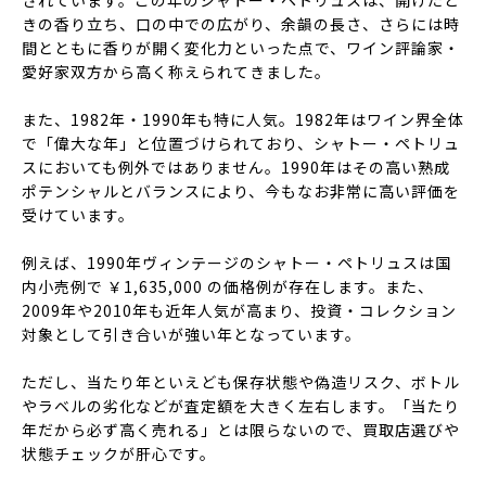
されています。この年のシャトー・ペトリュスは、開けたと
きの香り立ち、口の中での広がり、余韻の長さ、さらには時
間とともに香りが開く変化力といった点で、ワイン評論家・
愛好家双方から高く称えられてきました。
また、1982年・1990年も特に人気。1982年はワイン界全体
で「偉大な年」と位置づけられており、シャトー・ペトリュ
スにおいても例外ではありません。1990年はその高い熟成
ポテンシャルとバランスにより、今もなお非常に高い評価を
受けています。
例えば、1990年ヴィンテージのシャトー・ペトリュスは国
内小売例で ￥1,635,000 の価格例が存在します。また、
2009年や2010年も近年人気が高まり、投資・コレクション
対象として引き合いが強い年となっています。
ただし、当たり年といえども保存状態や偽造リスク、ボトル
やラベルの劣化などが査定額を大きく左右します。「当たり
年だから必ず高く売れる」とは限らないので、買取店選びや
状態チェックが肝心です。