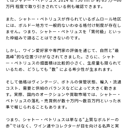
ではシャトー・ペトリュス 2014 年 750 ml が 約 65 万～66
万円 程度で取り引きされている例も確認できます。
また、シャトー・ペトリュスが作られているポムロール地区
には、ボルドー地方で一般的ないわゆる格付け制度が存在し
ません。つまり、シャトー・ペトリュスを「第何級」といっ
た枠組みで語ることはできないのです。
しかし、ワイン愛好家や専門家の評価を通じて、自然と“最
高峰”的な位置づけがなされてきました。さらに、シャト
ー・ペトリュスの畑面積は比較的小さく、生産量も限られて
いるため、どうしても “数” による希少性が生まれます。
そして価格はヴィンテージ、ボトルの保管状態、輸入・流通
コスト、需要と供給のバランスなどによって大きく動きま
す。実際、国内のオークションや買取市場では、シャトー・
ペトリュスの落札・売買例が数十万円～数百万円といった水
準で報じられることもあります。
つまり、シャトー・ペトリュスは単なる“上質なボルドーの
赤”ではなく、ワイン通やコレクターが目を向ける名声と実