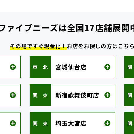
ファイブニーズは
全国17店舗展開
その場ですぐ現金化！
お店をお探しの方はこち
宮城仙台店
東 北
関
新宿歌舞伎町店
関 東
関
埼玉大宮店
関 東
関