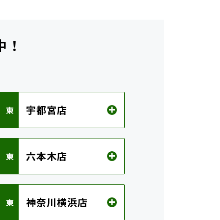
中！
ら
宇都宮店
 東
六本木店
 東
神奈川横浜店
 東