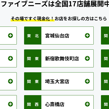
ファイブニーズは
全国17店舗展開
その場ですぐ現金化！
お店をお探しの方はこちら
宮城仙台店
東 北
関
新宿歌舞伎町店
関 東
関
埼玉大宮店
関 東
関
心斎橋店
関 西
関