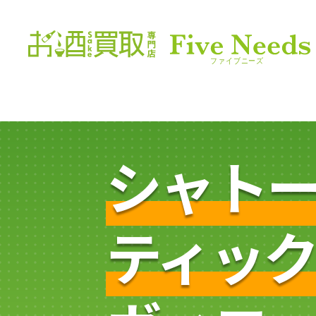
シャト
ティッ