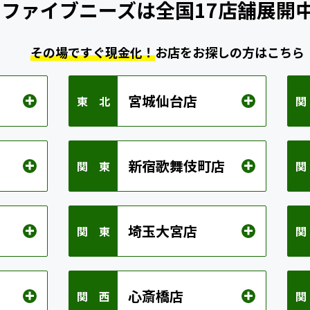
ファイブニーズは
全国17店舗展開
その場ですぐ現金化！
お店をお探しの方はこちら
宮城仙台店
東 北
関
新宿歌舞伎町店
関 東
関
埼玉大宮店
関 東
関
心斎橋店
関 西
関