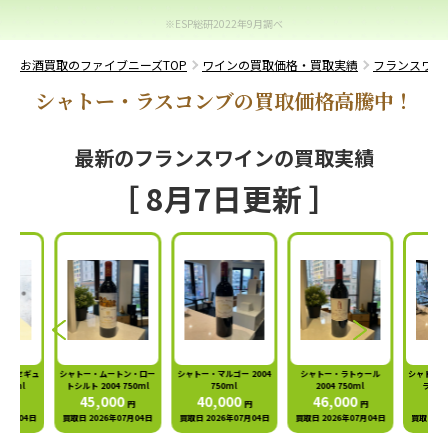
※ESP総研2022年9月調べ
お酒買取のファイブニーズTOP
ワインの買取価格・買取実績
フランスワイ
シャトー・ラスコンブの買取価格高騰中！
最新のフランスワインの買取実績
［ 8月7日更新 ］
ムートン・ロー
シャトー・マルゴー 2004
シャトー・ラトゥール
シャトー・シュヴァル・ブ
シャト
004 750ml
750ml
2004 750ml
ラン 2004 750ml
トシル
,000
40,000
46,000
50,000
円
円
円
円
26年07月04日
買取日 2026年07月04日
買取日 2026年07月04日
買取日 2026年07月04日
買取日