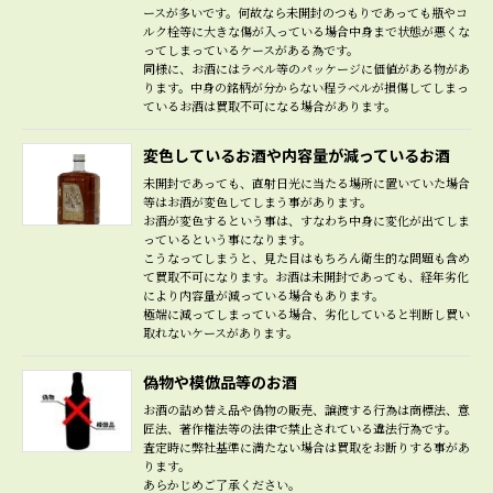
ースが多いです。何故なら未開封のつもりであっても瓶やコ
ルク栓等に大きな傷が入っている場合中身まで状態が悪くな
ってしまっているケースがある為です。
同様に、お酒にはラベル等のパッケージに価値がある物があ
ります。中身の銘柄が分からない程ラベルが損傷してしまっ
ているお酒は買取不可になる場合があります。
変色しているお酒や内容量が減っているお酒
未開封であっても、直射日光に当たる場所に置いていた場合
等はお酒が変色してしまう事があります。
お酒が変色するという事は、すなわち中身に変化が出てしま
っているという事になります。
こうなってしまうと、見た目はもちろん衛生的な問題も含め
て買取不可になります。お酒は未開封であっても、経年劣化
により内容量が減っている場合もあります。
極端に減ってしまっている場合、劣化していると判断し買い
取れないケースがあります。
偽物や模倣品等のお酒
お酒の詰め替え品や偽物の販売、譲渡する行為は商標法、意
匠法、著作権法等の法律で禁止されている違法行為です。
査定時に弊社基準に満たない場合は買取をお断りする事があ
ります。
あらかじめご了承ください。