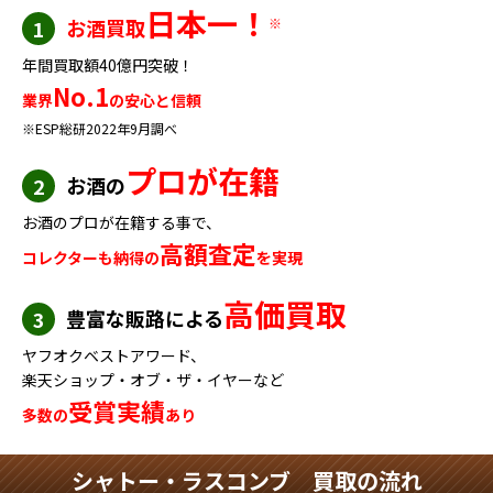
日本一！
お酒買取
※
1
年間買取額40億円突破！
No.1
業界
の安心と信頼
※ESP総研2022年9月調べ
プロが在籍
お酒の
2
お酒のプロが在籍する事で、
高額査定
コレクターも納得の
を実現
高価買取
豊富な販路による
3
ヤフオクベストアワード、
楽天ショップ・オブ・ザ・イヤーなど
受賞実績
多数の
あり
シャトー・ラスコンブ 買取の流れ