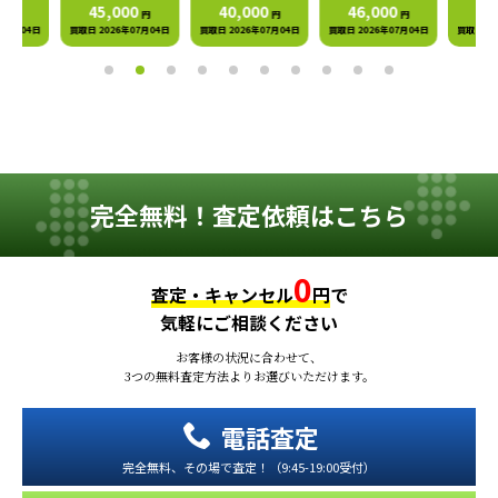
,000
40,000
46,000
50,000
円
円
円
円
026年07月04日
買取日 2026年07月04日
買取日 2026年07月04日
買取日 2026年07月04日
買取日
完全無料！査定依頼はこちら
0
査定・キャンセル
円
で
気軽にご相談ください
お客様の状況に合わせて、
3つの無料査定方法よりお選びいただけます。
電話査定
完全無料、その場で査定！（9:45-19:00受付）