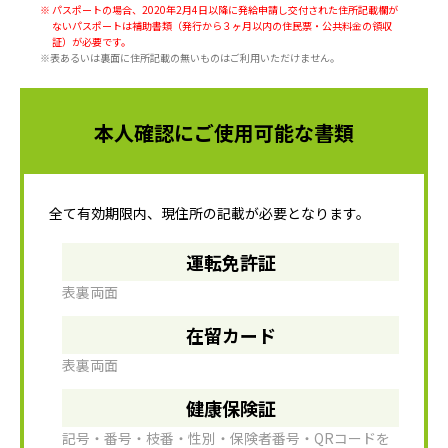
※ パスポートの場合、2020年2月4日以降に発給申請し交付された住所記載欄が
ないパスポートは補助書類（発行から３ヶ月以内の住民票・公共料金の領収
証）が必要です。
※表あるいは裏面に住所記載の無いものはご利用いただけません。
本人確認にご使用可能な書類
全て有効期限内、現住所の記載が必要となります。
運転免許証
表裏両面
在留カード
表裏両面
健康保険証
記号・番号・枝番・性別・保険者番号・QRコードを