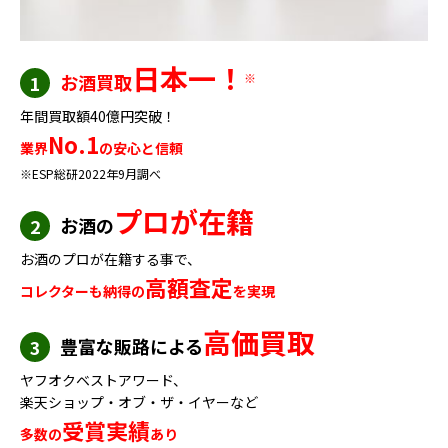
日本一！
お酒買取
※
1
年間買取額40億円突破！
No.1
業界
の安心と信頼
※ESP総研2022年9月調べ
プロが在籍
お酒の
2
お酒のプロが在籍する事で、
高額査定
コレクターも納得の
を実現
高価買取
豊富な販路による
3
ヤフオクベストアワード、
楽天ショップ・オブ・ザ・イヤーなど
受賞実績
多数の
あり