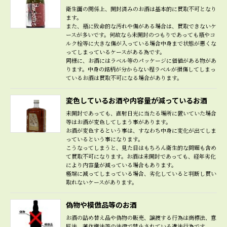
衛生面の関係上、開封済みのお酒は基本的に買取不可となり
ます。
また、瓶に致命的な汚れや傷がある場合は、買取できないケ
ースが多いです。何故なら未開封のつもりであっても瓶やコ
ルク栓等に大きな傷が入っている場合中身まで状態が悪くな
ってしまっているケースがある為です。
同様に、お酒にはラベル等のパッケージに価値がある物があ
ります。中身の銘柄が分からない程ラベルが損傷してしまっ
ているお酒は買取不可になる場合があります。
変色しているお酒や内容量が減っているお酒
未開封であっても、直射日光に当たる場所に置いていた場合
等はお酒が変色してしまう事があります。
お酒が変色するという事は、すなわち中身に変化が出てしま
っているという事になります。
こうなってしまうと、見た目はもちろん衛生的な問題も含め
て買取不可になります。お酒は未開封であっても、経年劣化
により内容量が減っている場合もあります。
極端に減ってしまっている場合、劣化していると判断し買い
取れないケースがあります。
偽物や模倣品等のお酒
お酒の詰め替え品や偽物の販売、譲渡する行為は商標法、意
匠法、著作権法等の法律で禁止されている違法行為です。