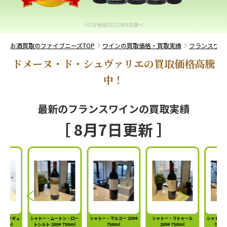
※ESP総研2022年9月調べ
お酒買取のファイブニーズTOP
ワインの買取価格・買取実績
フランスワイ
ドメーヌ・ド・シュヴァリエの買取価格高騰
中！
最新のフランスワインの買取実績
［ 8月7日更新 ］
・ムートン・ロー
シャトー・マルゴー 2004
シャトー・ラトゥール
シャトー・シュヴァル・ブ
シャ
2004 750ml
750ml
2004 750ml
ラン 2004 750ml
トシ