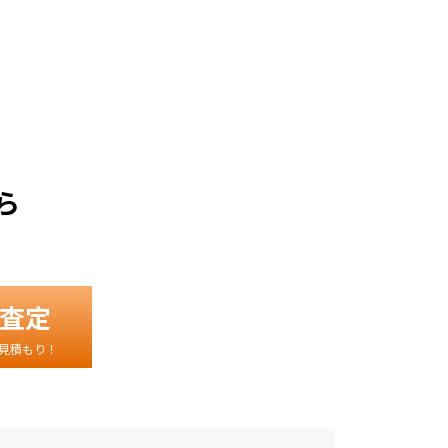
。
ら
査定
見積もり！