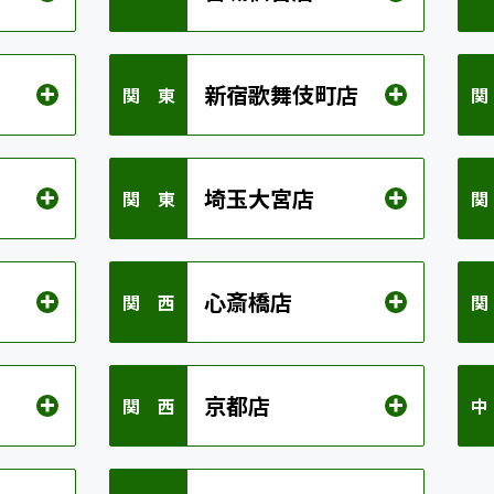
新宿歌舞伎町店
関 東
関
埼玉大宮店
関 東
関
心斎橋店
関 西
関
京都店
関 西
中