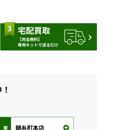
宅配買取
【完全無料】
専用キットで送るだけ
中！
錦糸町本店
 東