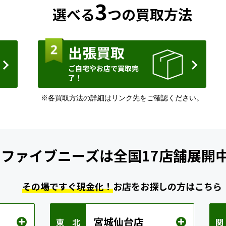
3
選べる
つの買取方法
出張買取
ご自宅やお店で買取完
了！
※各買取方法の詳細はリンク先をご確認ください。
ファイブニーズは
全国17店舗展開
その場ですぐ現金化！
お店をお探しの方はこちら
宮城仙台店
東 北
関