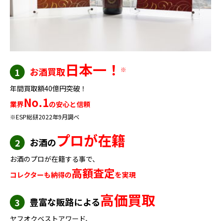
日本一！
お酒買取
※
1
年間買取額40億円突破！
No.1
業界
の安心と信頼
※ESP総研2022年9月調べ
プロが在籍
お酒の
2
お酒のプロが在籍する事で、
高額査定
コレクターも納得の
を実現
高価買取
豊富な販路による
3
ヤフオクベストアワード、