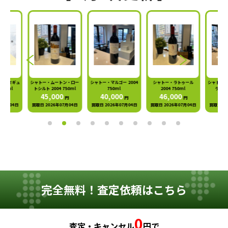
ートン・ロー
シャトー・マルゴー 2004
シャトー・ラトゥール
シャトー・シュヴァル・ブ
シャトー
04 750ml
750ml
2004 750ml
ラン 2004 750ml
トシルト
000
40,000
46,000
50,000
4
円
円
円
円
6年07月04日
買取日 2026年07月04日
買取日 2026年07月04日
買取日 2026年07月04日
買取日 
完全無料！査定依頼はこちら
0
査定・キャンセル
円
で