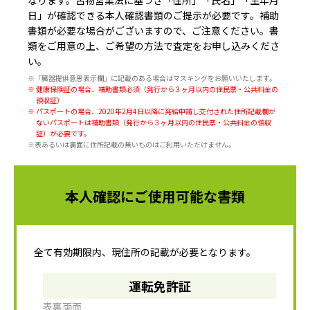
日」
が確認できる本人確認書類のご提示が必要です。補助
書類が必要な場合がございますので、ご注意ください。書
類をご用意の上、ご希望の方法で査定をお申し込みくださ
い。
※「臓器提供意思表示欄」に記載のある場合はマスキングをお願いいたします。
※ 健康保険証の場合、補助書類必須（発行から３ヶ月以内の住民票・公共料金の
領収証）
※ パスポートの場合、2020年2月4日以降に発給申請し交付された住所記載欄が
ないパスポートは補助書類（発行から３ヶ月以内の住民票・公共料金の領収
証）が必要です。
※表あるいは裏面に住所記載の無いものはご利用いただけません。
本人確認にご使用可能な書類
全て有効期限内、現住所の記載が必要となります。
運転免許証
表裏両面