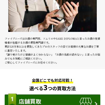
ファイブニーズはお酒の専門家、ソムリエやSAKE DIPLOMAと言ったお酒の有資
格者が在籍するお酒の買取専門店です。
累計120万本以上を買取してきたプロのスタッフの目でお客様の大事なお酒を丁寧
に査定いたします。
「譲り受けたけど価値がよく分からない」「お酒の名前が読めない」と言ったお悩
みでもお気軽にご相談ください。
ご安心してファイブニーズにお任せください。
全国どこでも対応可能！
3
選べる
つの買取方法
店舗買取