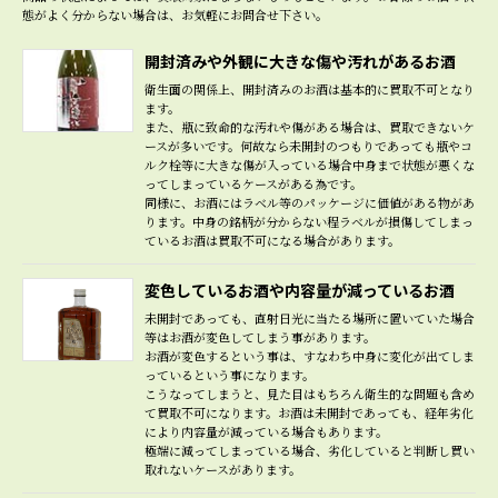
態がよく分からない場合は、お気軽にお問合せ下さい。
開封済みや外観に大きな傷や汚れがあるお酒
衛生面の関係上、開封済みのお酒は基本的に買取不可となり
ます。
また、瓶に致命的な汚れや傷がある場合は、買取できないケ
ースが多いです。何故なら未開封のつもりであっても瓶やコ
ルク栓等に大きな傷が入っている場合中身まで状態が悪くな
ってしまっているケースがある為です。
同様に、お酒にはラベル等のパッケージに価値がある物があ
ります。中身の銘柄が分からない程ラベルが損傷してしまっ
ているお酒は買取不可になる場合があります。
変色しているお酒や内容量が減っているお酒
未開封であっても、直射日光に当たる場所に置いていた場合
等はお酒が変色してしまう事があります。
お酒が変色するという事は、すなわち中身に変化が出てしま
っているという事になります。
こうなってしまうと、見た目はもちろん衛生的な問題も含め
て買取不可になります。お酒は未開封であっても、経年劣化
により内容量が減っている場合もあります。
極端に減ってしまっている場合、劣化していると判断し買い
取れないケースがあります。