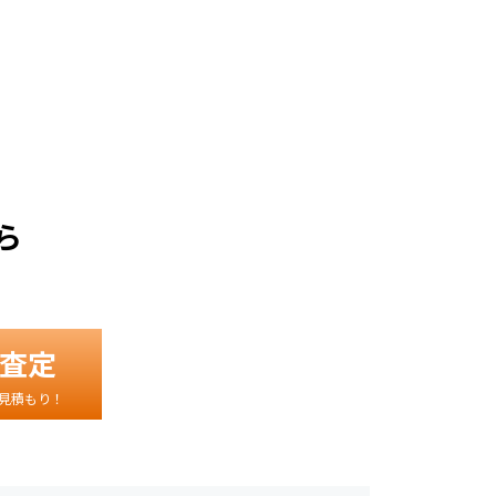
。
ら
査定
見積もり！